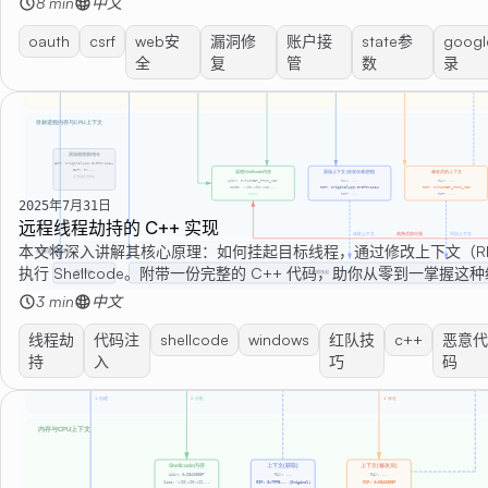
8 min
中文
oauth
csrf
web安
漏洞修
账户接
state参
goog
全
复
管
数
录
2025年7月31日
远程线程劫持的 C++ 实现
本文将深入讲解其核心原理：如何挂起目标线程，通过修改上下文（RI
执行 Shellcode。附带一份完整的 C++ 代码，助你从零到一掌握这
巧。
3 min
中文
线程劫
代码注
shellcode
windows
红队技
c++
恶意代
持
入
巧
码