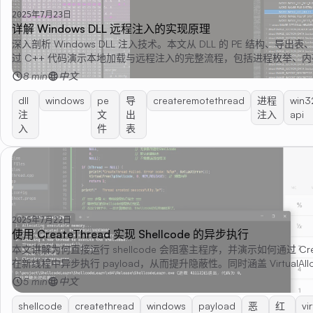
2025年7月23日
详解 Windows DLL 远程注入的实现原理
深入剖析 Windows DLL 注入技术。本文从 DLL 的 PE 结构、导
过 C++ 代码演示本地加载与远程注入的完整流程，包括进程枚举、
CreateRemoteThread 创建远程线程。
8 min
中文
dll
windows
pe
导
createremotethread
进程
win3
注
文
出
注入
api
入
件
表
2025年7月22日
使用 CreateThread 实现 Shellcode 的异步执行
本文讲解为何直接运行 shellcode 会阻塞主程序，并演示如何通过 Create
在新线程中异步执行 payload，从而提升隐蔽性。同时涵盖 VirtualAl
EXITFUNC 参数的关键作用。
5 min
中文
shellcode
createthread
windows
payload
恶
红
vi