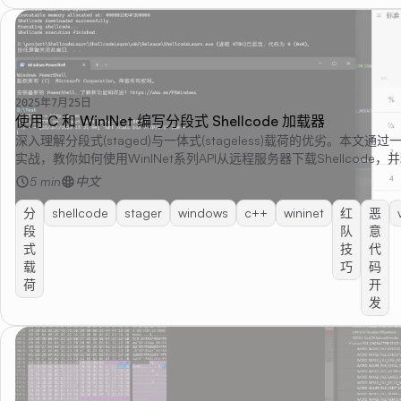
2025年7月25日
使用 C 和 WinINet 编写分段式 Shellcode 加载器
深入理解分段式(staged)与一体式(stageless)载荷的优劣。本文通
实战，教你如何使用WinINet系列API从远程服务器下载Shellcode，并利用V
分配可执行内存，最终实现一个精简而有效的分段式加载器（Stager
5 min
中文
分
shellcode
stager
windows
c++
wininet
红
恶
段
队
意
式
技
代
载
巧
码
荷
开
发