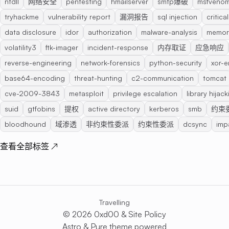
ntdll
网络安全
pentesting
hmailserver
smtp爆破
msfveno
tryhackme
vulnerability report
漏洞报告
sql injection
critical
data disclosure
idor
authorization
malware-analysis
memory
volatility3
ftk-imager
incident-response
内存取证
应急响应
reverse-engineering
network-forensics
python-security
xor-e
base64-encoding
threat-hunting
c2-communication
tomcat
cve-2009-3843
metasploit
privilege escalation
library hijac
suid
gtfobins
提权
active directory
kerberos
smb
约束
bloodhound
域渗透
非约束性委派
约束性委派
dcsync
imp
查看全部标签 ↗
Travelling
© 2026 0xd00 &
Site Policy
Astro
&
Pure
theme powered