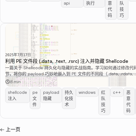
api
执行
意
队
代
技
码
巧
2025年7月17日
利用 PE 文件段 (.data, .text, .rsrc) 注入并隐藏 Shellcode
一篇关于 Shellcode 持久化与隐藏的实战指南。学习如何通过修改
节，将你的 payload 巧妙地嵌入到 PE 文件的不同段（.data, .rdata, .te
有效绕过基本检测。
8 min
shellcode
pe
payload
持久
windows
红
c++
恶
注入
文
隐藏
化技
队
意
件
术
技
代
巧
码
← 上一页