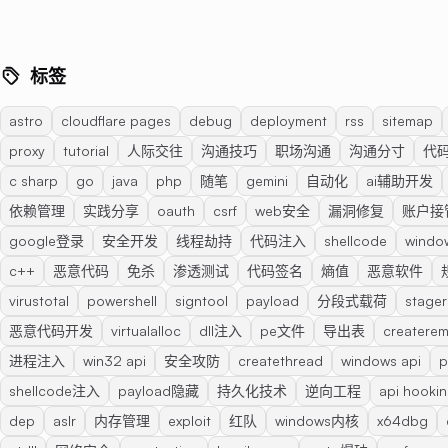
标签
astro
cloudflare pages
debug
deployment
rss
sitemap
proxy
tutorial
人际交往
沟通技巧
职场沟通
沟通分寸
代
c sharp
go
java
php
随笔
gemini
自动化
ai辅助开发
依赖管理
实践分享
oauth
csrf
web安全
漏洞修复
账户接
google登录
安全开发
线程劫持
代码注入
shellcode
windo
c++
恶意代码
免杀
渗透测试
代码签名
熵值
恶意软件
virustotal
powershell
signtool
payload
分段式载荷
stager
恶意代码开发
virtualalloc
dll注入
pe文件
导出表
createre
进程注入
win32 api
安全攻防
createthread
windows api
p
shellcode注入
payload隐藏
持久化技术
逆向工程
api hooki
dep
aslr
内存管理
exploit
红队
windows内核
x64dbg