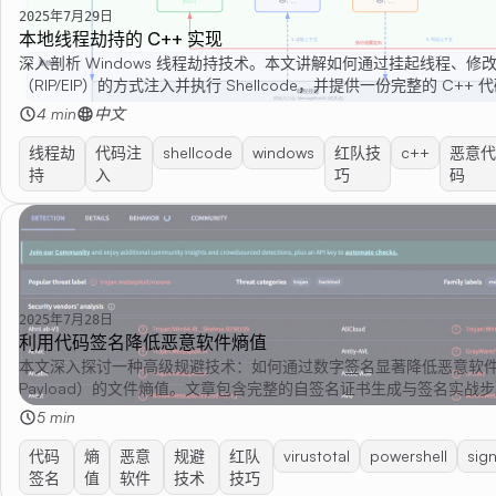
2025年7月29日
本地线程劫持的 C++ 实现
深入剖析 Windows 线程劫持技术。本文讲解如何通过挂起线程、修
（RIP/EIP）的方式注入并执行 Shellcode，并提供一份完整的 C++
握这种隐蔽的代码执行技巧。
4 min
中文
线程劫
代码注
shellcode
windows
红队技
c++
恶意代
持
入
巧
码
2025年7月28日
利用代码签名降低恶意软件熵值
本文深入探讨一种高级规避技术：如何通过数字签名显著降低恶意软
Payload）的文件熵值。文章包含完整的自签名证书生成与签名实战
VirusTotal测试对比签名前后的检测率变化。
5 min
代码
熵
恶意
规避
红队
virustotal
powershell
sig
签名
值
软件
技术
技巧