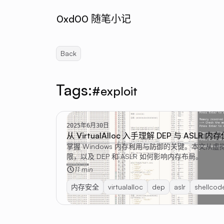
0xd00 随笔小记
Back
Tags:
#exploit
2025年6月30日
从 VirtualAlloc 入手理解 DEP 与 ASLR 
掌握 Windows 内存利用与防御的关键。本文从虚拟内存
限，以及 DEP 和 ASLR 如何影响内存布局。
11 min
内存安全
virtualalloc
dep
aslr
shellcod