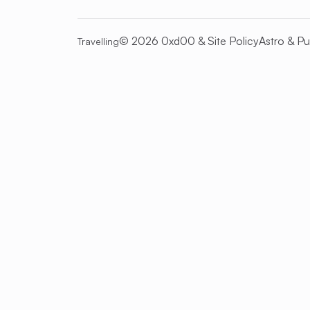
© 2026 0xd00 &
Site Policy
Astro
&
Pu
Travelling