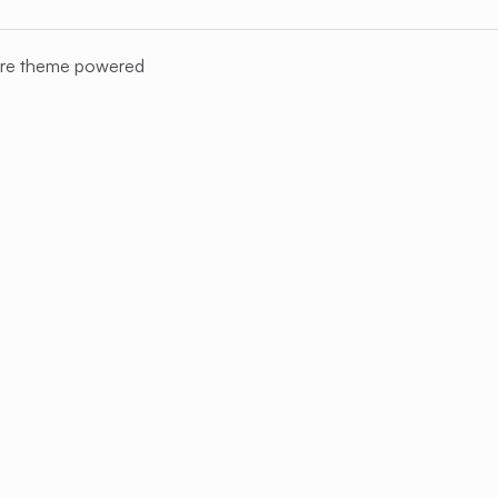
re
theme powered