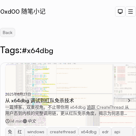
0xd00 随笔小记
Dark T
M
Back
Tags:
#x64dbg
Sea
2025年6月27日
从 x64dbg 调试到红队免杀技术
一篇博客，双重视角。不止带你用 x64dbg 追踪 CreateThread 从
用户态到内核的完整调用链，更从红队免杀角度，揭示为何恶意软
件偏爱直接调用 ntdll 和 syscall 来绕过 EDR/AV 的 API 钩子。理解
14 min
中文
Windows 攻防对抗的底层逻辑。
免
红
windows
createthread
x64dbg
edr
api