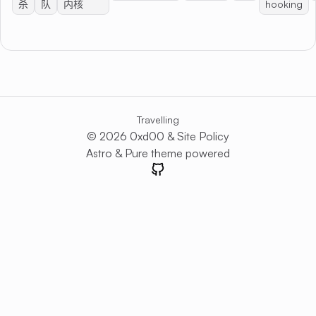
杀
队
内核
hooking
Travelling
© 2026 0xd00 &
Site Policy
Astro
&
Pure
theme powered
GitHub