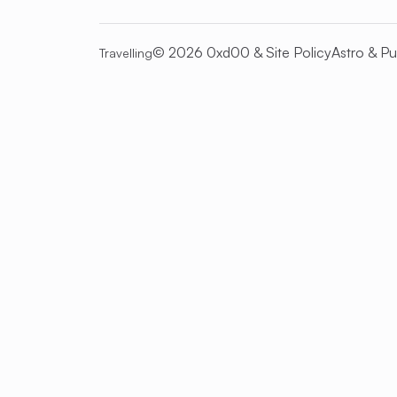
© 2026 0xd00 &
Site Policy
Astro
&
Pu
Travelling