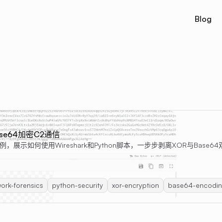
Blog
se64加密C2通信
示如何使用Wireshark和Python脚本，一步步剥离XOR与Base
ork-forensics
python-security
xor-encryption
base64-encodi