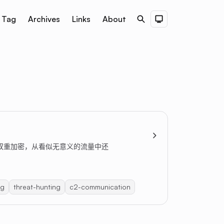
Tag
Archives
Links
About
Search
Dark Theme
64双重加密，从看似无意义的流量中还
ng
threat-hunting
c2-communication