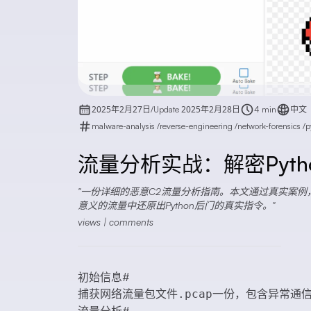
2025年2月27日
2025年2月28日
/
Update
4 min
中文
malware-analysis
/
reverse-engineering
/
network-forensics
/
p
流量分析实战：解密Pytho
一份详细的恶意C2流量分析指南。本文通过真实案例，展示如
意义的流量中还原出Python后门的真实指令。
views |
comments
初始信息
#
捕获网络流量包文件
一份，包含异常通
.pcap