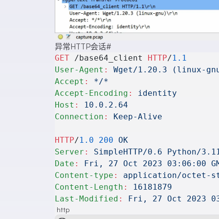
异常HTTP会话
#
GET
 /base64_client 
HTTP
/
1.1
User-Agent
:
 Wget/1.20.3 (linux-gn
Accept
:
 */*
Accept-Encoding
:
 identity
Host
:
 10.0.2.64
Connection
:
 Keep-Alive
HTTP
/
1.0
 200
 OK
Server
:
 SimpleHTTP/0.6 Python/3.1
Date
:
 Fri, 27 Oct 2023 03:06:00 G
Content-type
:
 application/octet-s
Content-Length
:
 16181879
Last-Modified
:
 Fri, 27 Oct 2023 0
http