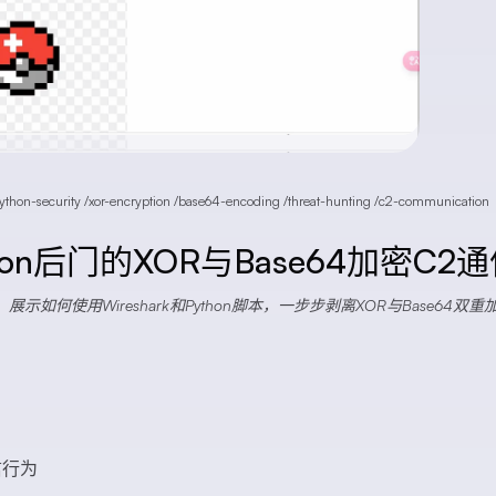
ython-security
/
xor-encryption
/
base64-encoding
/
threat-hunting
/
c2-communication
n后门的XOR与Base64加密C2
何使用Wireshark和Python脚本，一步步剥离XOR与Base64双
信行为