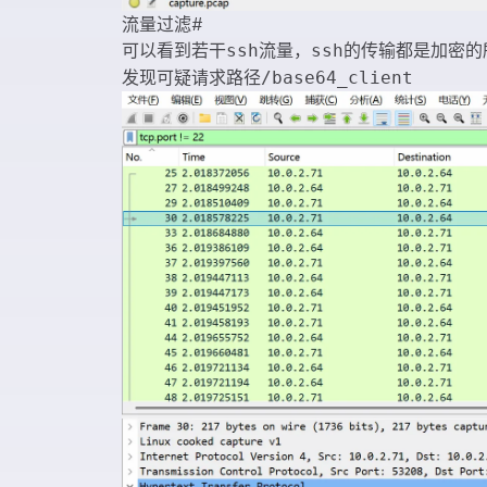
流量过滤
#
可以看到若干
流量，
的传输都是加密的
ssh
ssh
发现可疑请求路径
/base64_client