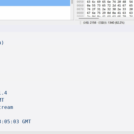
u)
1.4
MT
tream
3:05:03 GMT