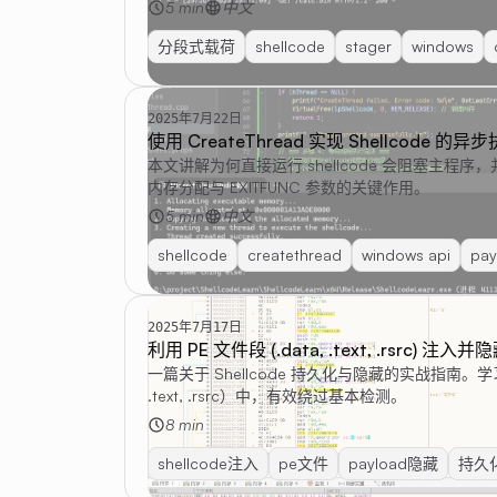
5 min
中文
分段式载荷
shellcode
stager
windows
2025年7月22日
使用 CreateThread 实现 Shellcode 的异
本文讲解为何直接运行 shellcode 会阻塞主程序，并演示
内存分配与 EXITFUNC 参数的关键作用。
5 min
中文
shellcode
createthread
windows api
pa
2025年7月17日
利用 PE 文件段 (.data, .text, .rsrc) 注入并隐
一篇关于 Shellcode 持久化与隐藏的实战指南。学习
.text, .rsrc）中，有效绕过基本检测。
8 min
shellcode注入
pe文件
payload隐藏
持久