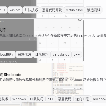
c++
wininet
红队技巧
恶意代码开发
virtualalloc
渗透测试
步执行
如何通过 CreateThread API 在新线程中异步执行 payload，从而提升
yload执行
恶意代码
红队技巧
virtualalloc
c++
藏 Shellcode
如何通过修改代码属性和利用资源节，将你的 payload 巧妙地嵌入到 PE 文件
化技术
windows
红队技巧
c++
恶意代码
逆向工程
api hoo