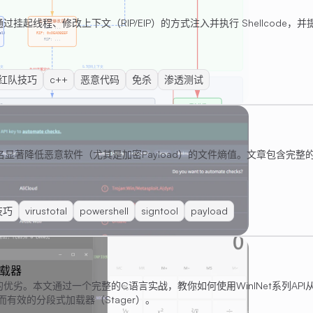
过挂起线程、修改上下文（RIP/EIP）的方式注入并执行 Shellcode，
红队技巧
c++
恶意代码
免杀
渗透测试
显著降低恶意软件（尤其是加密Payload）的文件熵值。文章包含完整
技巧
virustotal
powershell
signtool
payload
 加载器
s)载荷的优劣。本文通过一个完整的C语言实战，教你如何使用WinINet系列API
简而有效的分段式加载器（Stager）。