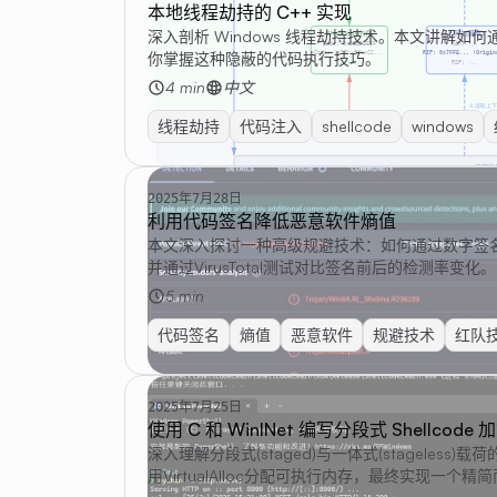
本地线程劫持的 C++ 实现
深入剖析 Windows 线程劫持技术。本文讲解如何通
你掌握这种隐蔽的代码执行技巧。
4 min
中文
线程劫持
代码注入
shellcode
windows
2025年7月28日
利用代码签名降低恶意软件熵值
本文深入探讨一种高级规避技术：如何通过数字签名
并通过VirusTotal测试对比签名前后的检测率变化。
5 min
代码签名
熵值
恶意软件
规避技术
红队
2025年7月25日
使用 C 和 WinINet 编写分段式 Shellcode
深入理解分段式(staged)与一体式(stageles
用VirtualAlloc分配可执行内存，最终实现一个精