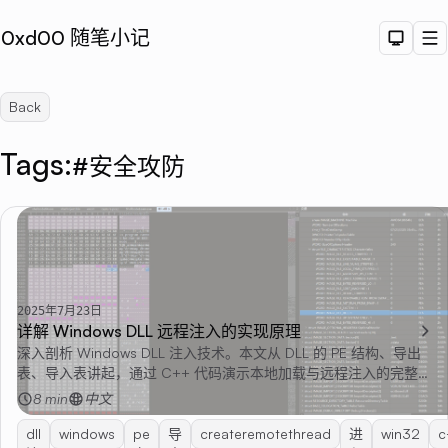
0xd00 随笔小记
Dark T
M
Back
Tags:
#安全攻防
Sea
2025年7月23日
详解 Windows DLL 远程注入的实现原理
深入剖析 Windows DLL 注入技术。本文从 DLL 的 PE 结构、导出
表、导入表讲起，通过 C++ 代码演示本地加载与远程注入的完整
流程，包括进程枚举、内存操作和利用 CreateRemoteThread 创建
8 min
中文
远程线程。
dll
windows
pe
导
createremotethread
进
win32
c