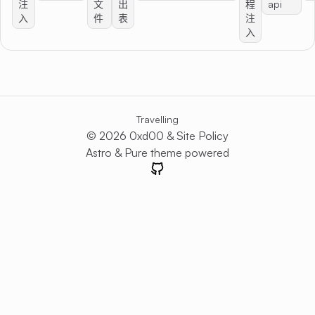
注
文
出
程
api
入
件
表
注
入
Travelling
© 2026 0xd00 &
Site Policy
Astro
&
Pure
theme powered
GitHub