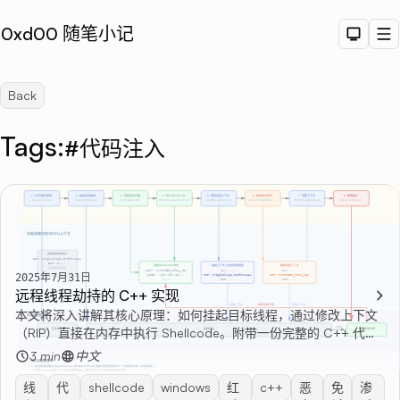
0xd00 随笔小记
Dark T
M
Back
Tags:
#代码注入
Sea
2025年7月31日
远程线程劫持的 C++ 实现
本文将深入讲解其核心原理：如何挂起目标线程，通过修改上下文
（RIP）直接在内存中执行 Shellcode。附带一份完整的 C++ 代
码，助你从零到一掌握这种经典的攻防技巧。
3 min
中文
线
代
shellcode
windows
红
c++
恶
免
渗