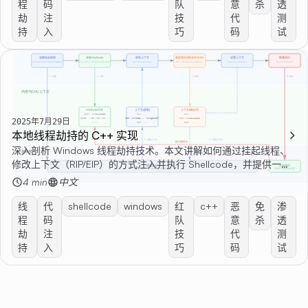
程
码
队
意
杀
透
劫
注
技
代
测
持
入
巧
码
试
2025年7月29日
本地线程劫持的 C++ 实现
深入剖析 Windows 线程劫持技术。本文讲解如何通过挂起线程、
修改上下文（RIP/EIP）的方式注入并执行 Shellcode，并提供一份
完整的 C++ 代码示例，带你掌握这种隐蔽的代码执行技巧。
4 min
中文
线
代
shellcode
windows
红
c++
恶
免
渗
程
码
队
意
杀
透
劫
注
技
代
测
持
入
巧
码
试