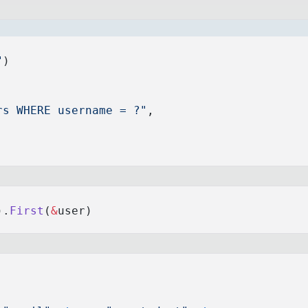
"
)
rs WHERE username = ?"
,
).
First
(
&
user)