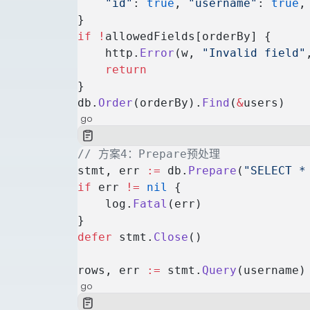
    "id"
: 
true
, 
"username"
: 
true
,
}
if
 !
allowedFields[orderBy] {
    http.
Error
(w, 
"Invalid field"
    return
}
db.
Order
(orderBy).
Find
(
&
users)
go
// 方案4：Prepare预处理
stmt, err 
:=
 db.
Prepare
(
"SELECT *
if
 err 
!=
 nil
 {
    log.
Fatal
(err)
}
defer
 stmt.
Close
()
rows, err 
:=
 stmt.
Query
(username)
go