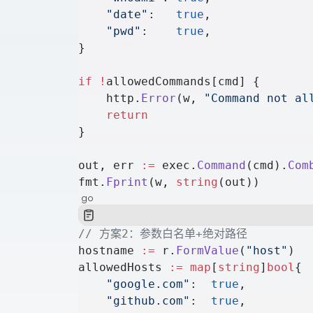
    "date"
:   
true
,
    "pwd"
:    
true
,
}
if
 !
allowedCommands[cmd] {
    http.
Error
(w, 
"Command not al
    return
}
out, err 
:=
 exec.
Command
(cmd).
Com
fmt.
Fprint
(w, 
string
(out))
go
// 方案2：参数白名单+绝对路径
hostname 
:=
 r.
FormValue
(
"host"
)
allowedHosts 
:=
 map
[
string
]
bool
{
    "google.com"
:  
true
,
    "github.com"
:  
true
,