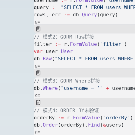
username 
:=
 r.
FormValue
(
"username
query 
:=
 "SELECT * FROM users WHE
rows, err 
:=
 db.
Query
(query)
go
// 模式2：GORM Raw拼接
filter 
:=
 r.
FormValue
(
"filter"
)
var
 user 
User
db.
Raw
(
"SELECT * FROM users WHERE
go
// 模式3：GORM Where拼接
db.
Where
(
"username = '"
 +
 usernam
go
// 模式4：ORDER BY未验证
orderBy 
:=
 r.
FormValue
(
"orderBy"
)
db.
Order
(orderBy).
Find
(
&
users)
go