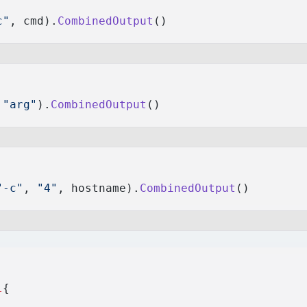
c"
, cmd).
CombinedOutput
()
 
"arg"
).
CombinedOutput
()
"-c"
, 
"4"
, hostname).
CombinedOutput
()
l
{