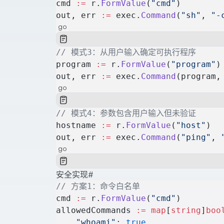
cmd 
:=
 r.
FormValue
(
"cmd"
)
out, err 
:=
 exec.
Command
(
"sh"
, 
"-
go
// 模式3：从用户输入确定可执行程序
program 
:=
 r.
FormValue
(
"program"
)
out, err 
:=
 exec.
Command
(program,
go
// 模式4：参数包含用户输入但未验证
hostname 
:=
 r.
FormValue
(
"host"
)
out, err 
:=
 exec.
Command
(
"ping"
, 
go
安全实现
#
// 方案1：命令白名单
cmd 
:=
 r.
FormValue
(
"cmd"
)
allowedCommands 
:=
 map
[
string
]
boo
    "whoami"
: 
true
,