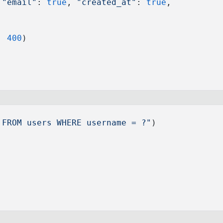
 
"email"
: 
true
, 
"created_at"
: 
true
,
, 
400
)
 FROM users WHERE username = ?"
)