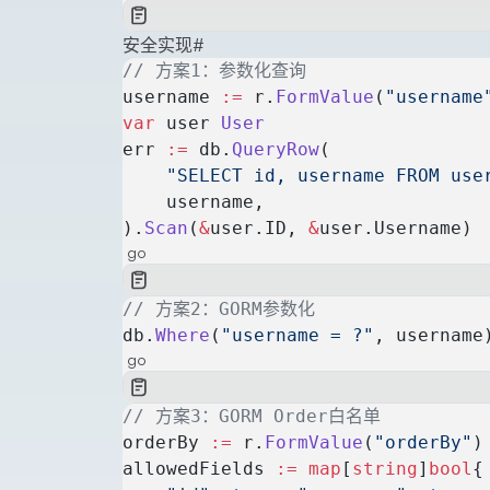
安全实现
#
// 方案1：参数化查询
username 
:=
 r.
FormValue
(
"username
var
 user 
User
err 
:=
 db.
QueryRow
(
    "SELECT id, username FROM use
    username,
).
Scan
(
&
user.ID, 
&
user.Username)
go
// 方案2：GORM参数化
db.
Where
(
"username = ?"
, username
go
// 方案3：GORM Order白名单
orderBy 
:=
 r.
FormValue
(
"orderBy"
)
allowedFields 
:=
 map
[
string
]
bool
{