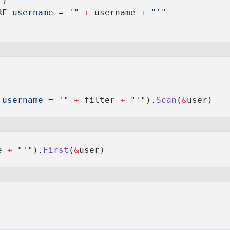
"
)
RE username = '"
 +
 username 
+
 "'"
 username = '"
 +
 filter 
+
 "'"
).
Scan
(
&
user)
e 
+
 "'"
).
First
(
&
user)