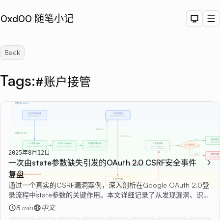
0xd00 随笔小记
Dark T
M
Back
Tags:
#账户接管
Sea
2025年8月12日
一次由state参数缺失引发的OAuth 2.0 CSRF安全事件
复盘
通过一个真实的CSRF漏洞案例，深入剖析在Google OAuth 2.0登
录流程中`state`参数的关键作用。本文详细记录了从发现漏洞、识别
初版修复方案的缺陷，到最终通过服务端生成和验证`state`参数成功
8 min
中文
修复漏洞的全过程，旨在强调安全开发中的核心原则。