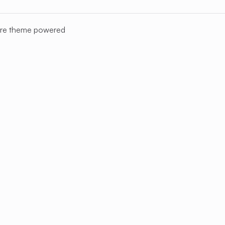
re
theme powered