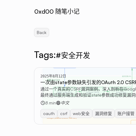
0xd00 随笔小记
Back
Tags:
#安全开发
2025年8月12日
一次由state参数缺失引发的OAuth 2.0 C
通过一个真实的CSRF漏洞案例，深入剖析在Googl
最终通过服务端生成和验证`state`参数成功修
8 min
中文
oauth
csrf
web安全
漏洞修复
账户接管