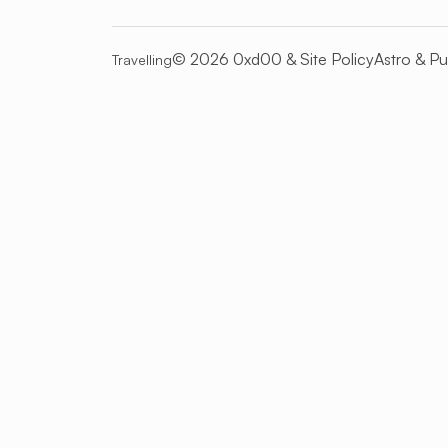
© 2026 0xd00 &
Site Policy
Astro
&
Pu
Travelling