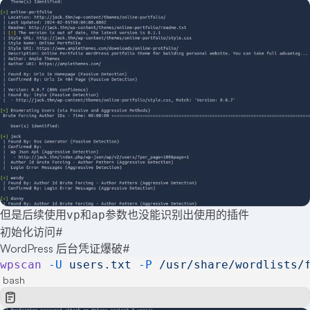
但是后续使用
和
参数也没能识别出使用的插件
vp
ap
初始化访问
#
WordPress 后台凭证爆破
#
wpscan
 -U
 users.txt
 -P
 /usr/share/wordlists/
bash