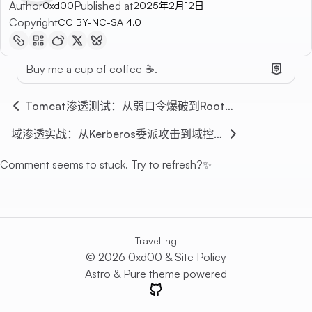
python-library-hijacking
Author
Published at
0xd00
2025年2月12日
Copyright
CC BY-NC-SA 4.0
Buy me a cup of coffee ☕.
Tomcat渗透测试：从弱口令爆破到Root权限获取实战
域渗透实战：从Kerberos委派攻击到域控接管(Domain Takeover)
Comment seems to stuck. Try to refresh?✨
Travelling
© 2026 0xd00 &
Site Policy
Astro
&
Pure
theme powered
GitHub