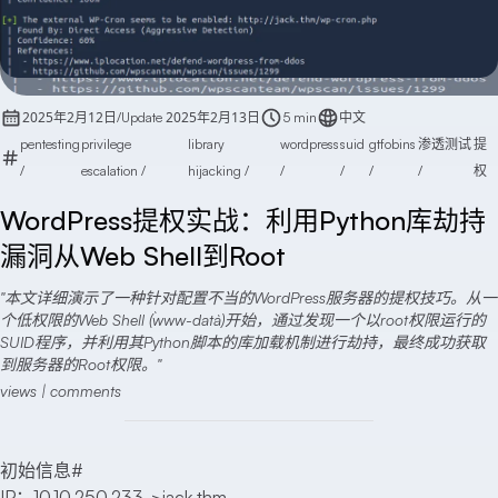
2025年2月12日
2025年2月13日
/
Update
5 min
中文
pentesting
privilege
library
wordpress
suid
gtfobins
渗透测试
提
/
escalation
/
hijacking
/
/
/
/
/
权
WordPress提权实战：利用Python库劫持
漏洞从Web Shell到Root
本文详细演示了一种针对配置不当的WordPress服务器的提权技巧。从一
个低权限的Web Shell (`www-data`)开始，通过发现一个以root权限运行的
SUID程序，并利用其Python脚本的库加载机制进行劫持，最终成功获取
到服务器的Root权限。
views |
comments
初始信息
#
IP：10.10.250.233->jack.thm