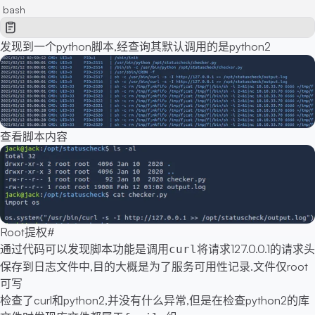
bash
发现到一个python脚本,经查询其默认调用的是python2
查看脚本内容
Root提权
#
通过代码可以发现脚本功能是调用
将请求127.0.0.1的请求头
curl
保存到日志文件中,目的大概是为了服务可用性记录.文件仅root
可写
检查了curl和python2,并没有什么异常,但是在检查python2的库