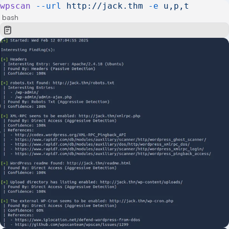
wpscan
 --url
 http://jack.thm
 -e
 u,p,t
bash