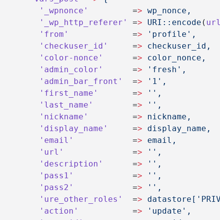
        '_wpnonce'
         =
>
 wp_nonce,
        '_wp_http_referer'
 =
>
 URI::encode
(
ur
        'from'
             =
>
 'profile',
        'checkuser_id'
     =
>
 checkuser_id,
        'color-nonce'
      =
>
 color_nonce,
        'admin_color'
      =
>
 'fresh',
        'admin_bar_front'
  =
>
 '1',
        'first_name'
       =
>
 '',
        'last_name'
        =
>
 '',
        'nickname'
         =
>
 nickname,
        'display_name'
     =
>
 display_name,
        'email'
            =
>
 email,
        'url'
              =
>
 '',
        'description'
      =
>
 '',
        'pass1'
            =
>
 '',
        'pass2'
            =
>
 '',
        'ure_other_roles'
  =
>
 datastore['PRI
        'action'
           =
>
 'update',