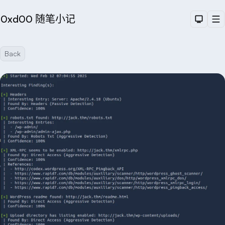
0xd00 随笔小记
Dark T
M
Back
Sea